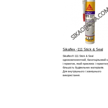
Sikaflex -111 Stick & Seal
Sikaflex®-111 Stick & Seal
однокомпонентний, багатоцільовий 
і герметик, який приклеює і герметиз
більшість будівельних матеріалів.
Для внутрішнього і зовнішнього
використання.