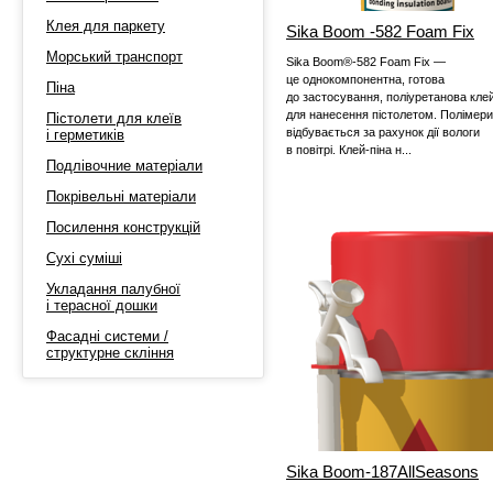
Клея для паркету
Sika Boom -582 Foam Fix
Морський транспорт
Sika Boom®-582 Foam Fix —
це однокомпонентна, готова
Піна
до застосування, поліуретанова клей
для нанесення пістолетом. Полімери
Пістолети для клеїв
відбувається за рахунок дії вологи
і герметиків
в повітрі. Клей-піна н...
Подлівочние матеріали
Покрівельні матеріали
Посилення конструкцій
Сухі суміші
Укладання палубної
і терасної дошки
Фасадні системи /
структурне скління
Sika Boom-187AllSeasons