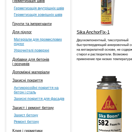
Герметизація швів
Герметизація внутрішніх швів
Герметизація зовнішніх швів
Грунти та імпрегнанти
Sika AnchorFix-1
Для підлог
Матеріали для промислових
Двухкомпонентный, тиксотропный
підлог
быстротвердеющий анкеровочный с
на метакрилатной основе, не содер
Упрочнітелі поверхні
стирол и растворители. Возможно
Добавки для бетонів
применение при низких температура
і розчинів
Допоміжні матеріали
Захисні покриття
Антикорозійні покриття на
бетон і сталь
Захисні покриття для фасадів
Захист і ремонт бетону
Захист бетону
Ремонт бетону
Клея і герметики