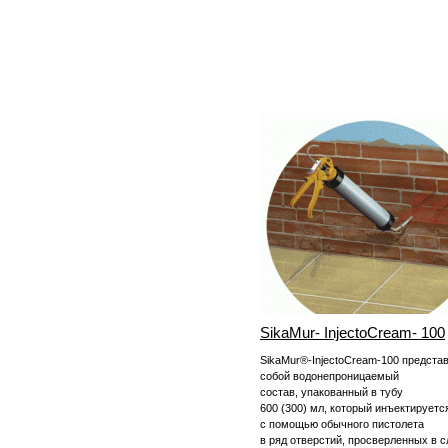
SikaMur- InjectoCream- 100
SikaMur®-InjectoCream-100 предста
собой водонепроницаемый
состав, упакованный в тубу
600 (300) мл, который инъектируетс
с помощью обычного пистолета
в ряд отверстий, просверленных в сл