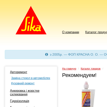
О компании
Каталог проду
з 2005р. — ФОП КРАСНА О. О. — 
На главную
/
Каталог товаров
/
Авторемонт
Рекомендуем!
Заміна стекол в автомобілях
Кузовний ремонт
Анкеровка і жорстке
склеювання
Гідроізоляція