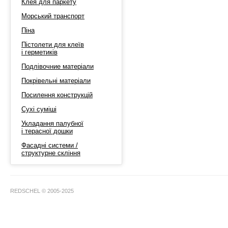
Клея для паркету
Морський транспорт
Піна
Пістолети для клеїв
і герметиків
Подлівочние матеріали
Покрівельні матеріали
Посилення конструкцій
Сухі суміші
Укладання палубної
і терасної дошки
Фасадні системи /
структурне скління
REDSCHEL © 2005-2025