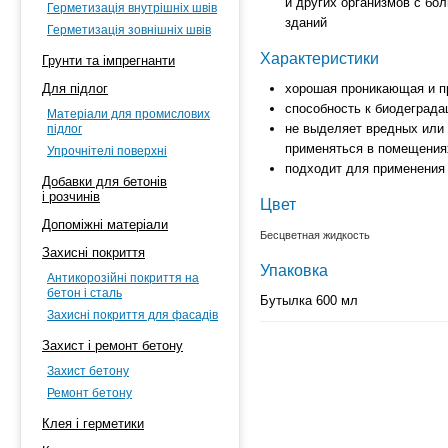
и других организмов с бо
Герметизація внутрішніх швів
зданий
Герметизація зовнішніх швів
Характеристики
Грунти та імпрегнанти
Для підлог
хорошая проникающая и п
способность к биодеграда
Матеріали для промислових
не выделяет вредных или
підлог
применяться в помещения
Упрочнітелі поверхні
подходит для применения
Добавки для бетонів
і розчинів
Цвет
Допоміжні матеріали
Бесцветная жидкость
Захисні покриття
Упаковка
Антикорозійні покриття на
бетон і сталь
Бутылка 600 мл
Захисні покриття для фасадів
Захист і ремонт бетону
Захист бетону
Ремонт бетону
Клея і герметики