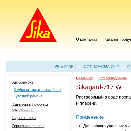
О компании
Каталог проду
з 2005р. — ФОП КРАСНА О. О. — 
На главную
/
Каталог продукции
/
Авторемонт
Sikagard-717 W
Заміна стекол в автомобілях
Кузовний ремонт
Растворимый в воде препа
и плесени.
Анкеровка і жорстке
склеювання
Применение
Гідроізоляція
Герметизація швів
Для полного удаления мхо