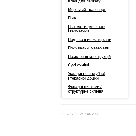
Клея для паркету
Морський транспорт
Піна
Пістолети для клеїв
і герметиків
Подлівочние матеріали
Покрівельні матеріали
Посилення конструкцій
Сухі суміші
Укладання палубної
і терасної дошки
Фасадні системи /
структурне скління
REDSCHEL © 2005-2025