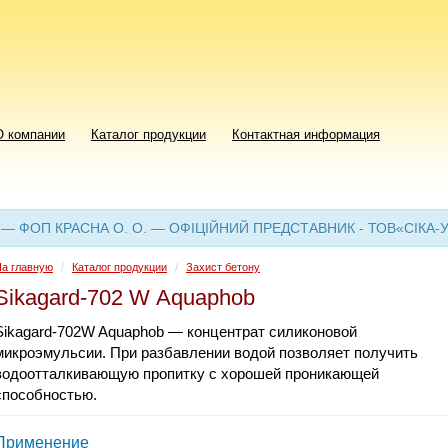
О компании
Каталог продукции
Контактная информация
 — ФОП КРАСНА О. О. — ОФІЦІЙНИЙ ПРЕДСТАВНИК - ТОВ«СІКА-
а главную
/
Каталог продукции
/
Захист бетону
Sikagard-702 W Aquaphob
Sikagard-702W Aquaphob — концентрат силиконовой
микроэмульсии. При разбавлении водой позволяет получить
водоотталкивающую пропитку с хорошей проникающей
способностью.
Применение