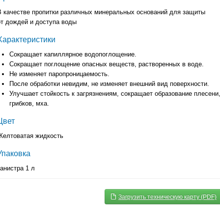
В качестве пропитки различных минеральных оснований для защиты
от дождей и доступа воды
Характеристики
Сокращает капиллярное водопоглощение.
Сокращает поглощение опасных веществ, растворенных в воде.
Не изменяет паропроницаемость.
После обработки невидим, не изменяет внешний вид поверхности.
Улучшает стойкость к загрязнениям, сокращает образование плесени
грибков, мха.
Цвет
Желтоватая жидкость
Упаковка
канистра 1 л
Загрузить техническую карту (PDF)