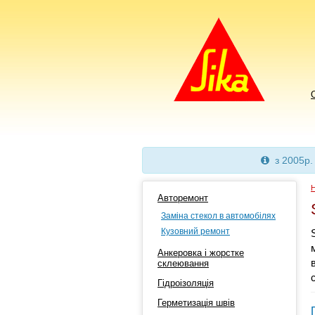
з 2005р.
Н
Авторемонт
Заміна стекол в автомобілях
Кузовний ремонт
Анкеровка і жорстке
склеювання
Гідроізоляція
Герметизація швів