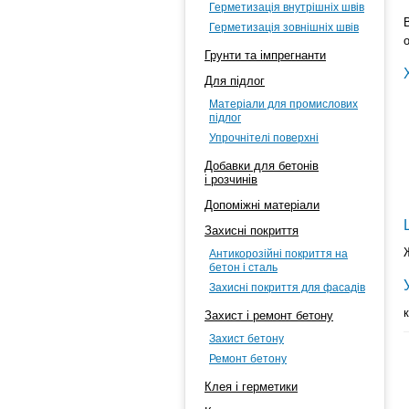
Герметизація внутрішніх швів
Герметизація зовнішніх швів
Грунти та імпрегнанти
Для підлог
Матеріали для промислових
підлог
Упрочнітелі поверхні
Добавки для бетонів
і розчинів
Допоміжні матеріали
Захисні покриття
Антикорозійні покриття на
бетон і сталь
Захисні покриття для фасадів
Захист і ремонт бетону
Захист бетону
Ремонт бетону
Клея і герметики