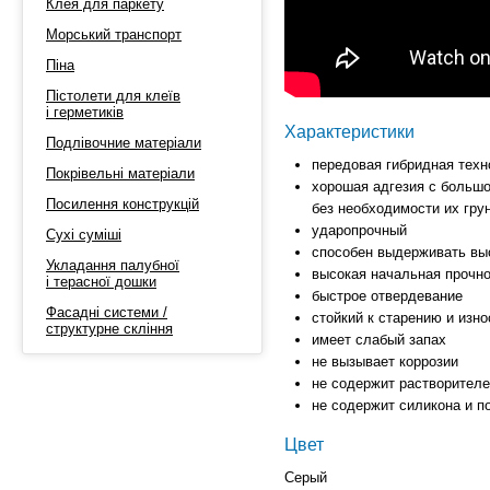
Клея для паркету
Морський транспорт
Піна
Пістолети для клеїв
і герметиків
Характеристики
Подлівочние матеріали
передовая гибридная техн
Покрівельні матеріали
хорошая адгезия с больш
Посилення конструкцій
без необходимости их гру
ударопрочный
Сухі суміші
способен выдерживать вы
Укладання палубної
высокая начальная прочн
і терасної дошки
быстрое отвердевание
Фасадні системи /
стойкий к старению и изно
структурне скління
имеет слабый запах
не вызывает коррозии
не содержит растворителе
не содержит силикона и 
Цвет
Серый