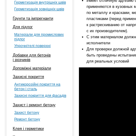
Имеет отличную адгезию 
Герметизація внутрішніх швів
применяются в кузовных м
Герметизація зовнішніх швів
по металлу и красками, 
Грунти та імпрегнанти
пластиками (перед приме
к растрескиванию от напр
Для підлог
с их производителем).
Матеріали для промислових
С этим материалом должн
підлог
исполнители
Упрочнітелі поверхні
Для проверки должной ад
Добавки для бетонів
быть проведены испытани
і розчинів
для реальных условий
Допоміжні матеріали
Захисні покриття
Антикорозійні покриття на
бетон і сталь
Захисні покриття для фасадів
Захист і ремонт бетону
Захист бетону
Ремонт бетону
Клея і герметики