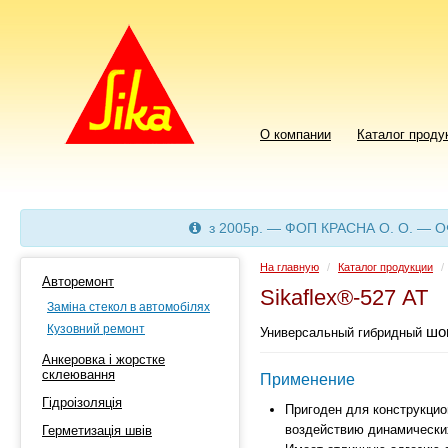
О компании
Каталог проду
з 2005р. — ФОП КРАСНА О. О. — 
На главную
/
Каталог продукции
/
Авторемонт
Sikaflex®-527 AT
Заміна стекол в автомобілях
Кузовний ремонт
шов
Универсальный гибридный
Анкеровка і жорстке
склеювання
Применение
Гідроізоляція
Пригоден для конструкци
воздействию динамически
Герметизація швів