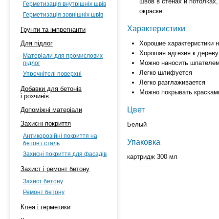
швов в стенах и потолках
Герметизація внутрішніх швів
окраске.
Герметизація зовнішніх швів
Характеристики
Грунти та імпрегнанти
Для підлог
Хорошие характеристики 
Хорошая адгезия к дереву
Матеріали для промислових
Можно наносить шпателе
підлог
Легко шлифуется
Упрочнітелі поверхні
Легко разглаживается
Добавки для бетонів
Можно покрывать краскам
і розчинів
Цвет
Допоміжні матеріали
Захисні покриття
Белый
Антикорозійні покриття на
Упаковка
бетон і сталь
Захисні покриття для фасадів
картридж 300 мл
Захист і ремонт бетону
Захист бетону
Ремонт бетону
Клея і герметики