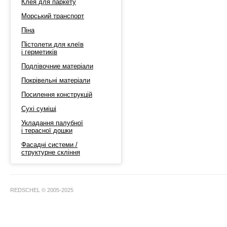
Клея для паркету
Морський транспорт
Піна
Пістолети для клеїв
і герметиків
Подлівочние матеріали
Покрівельні матеріали
Посилення конструкцій
Сухі суміші
Укладання палубної
і терасної дошки
Фасадні системи /
структурне скління
REDSCHEL © 2005-2025