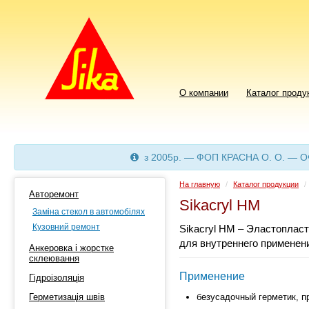
О компании
Каталог проду
з 2005р. — ФОП КРАСНА О. О. — 
На главную
/
Каталог продукции
/
Авторемонт
Sikacryl HM
Заміна стекол в автомобілях
Кузовний ремонт
Sikacryl HM – Эластоплас
для внутреннего применен
Анкеровка і жорстке
склеювання
Применение
Гідроізоляція
Герметизація швів
безусадочный герметик, п